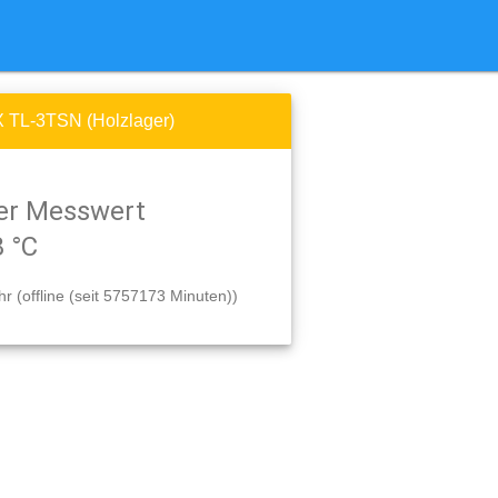
TL-3TSN (Holzlager)
er Messwert
8 °C
r (offline (seit 5757173 Minuten))