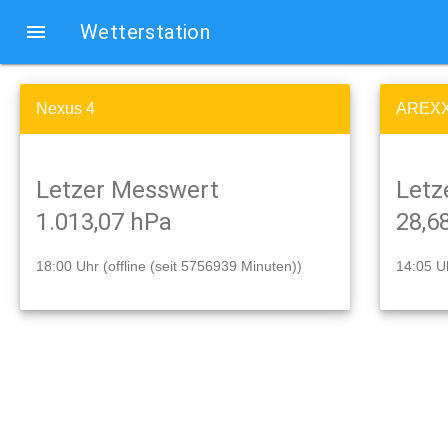
menu
Wetterstation
Nexus 4
AREXX 
Letzer Messwert
Letz
1.013,07 hPa
28,6
18:00 Uhr (offline (seit 5756939 Minuten))
14:05 Uh